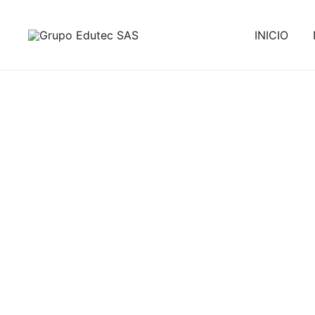
INICIO
Tecnología interactiva especializados en educación y
Grupo Edutec SAS
S