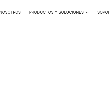
NOSOTROS
PRODUCTOS Y SOLUCIONES
SOPO
 espacios corporativos
oporte Técni